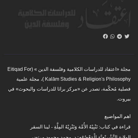
مجلة «اعتقاد للدراسات الكلامية وفلسفة الدين » (Eitiqad For
Kalām Studies & Religion's Philosophy )، مجلة علمية
فصلية مُحكّمة، تصدر عن «مركز براثا للدراسات والبحوث» في
بيروت.
اهم المواضيع
قراءة في كتاب: تَنْبِيْهُ الأُمَّة وَتَنْزِيْهُ المِلَّةِ - لينا السقر
الولاية التَّشْرِيْعِيَّة لِلْمَعْصُوْمِ: د. محمد محمود مرتضى