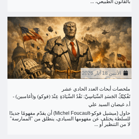
بالقانون الطبيعي، ...
الأثنين 18 آيار 2026
ملخصات أبحاث العدد الحادي عشر
تَفْكِيْكُ الجَسَدِ السِّيَاسِيِّ: نَقْدُ السِّيَادَةِ عِنْدَ (فوكو) و(أغامبين) -
أ.د غيضان السيد علي
حاول (ميشيل فوكو-Michel Foucault) أن يقدّم مفهومًا جديدًا
للسلطة يختلف عن مفهومها السيادي، ينطلق من "الممارسة"
لا من التنظير أو ...