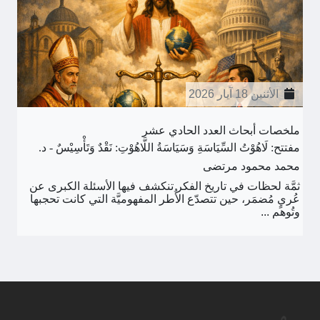
الأثنين 18 آيار 2026
ملخصات أبحاث العدد الحادي عشر
مفتتح: لَاهُوْتُ السِّيَاسَةِ وَسَيَاسَةُ اللَّاهُوْتِ: نَقْدٌ وَتَأْسِيْسٌ - د.
محمد محمود مرتضى
ثمَّة لحظات في تاريخ الفكر تنكشف فيها الأسئلة الكبرى عن
عُريٍ مُضمَر، حين تتصدّع الأُطر المفهوميَّة التي كانت تحجبها
وتُوهم ...