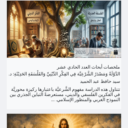
الأثنين 18 آيار 2026
ملخصات أبحاث العدد الحادي عشر
الدَّوْلَةُ وَمَصْدَرُ الشَّرْعِيَّة فِي الفِكْرِ الدِّيْنِيِّ وَالفَلْسَفَةِ الحَدِيْثَةِ: د.
سيد حافظ عبد الحميد
تتناول هذه الدراسة مفهوم الشَّرعيَّة باعتبارها ركيزة محوريَّة
في الفكرين الفلسفي والديني، مستعرضةً التباين الجذري بين
النموذج الغربي والمنظور الإسلامي. ...