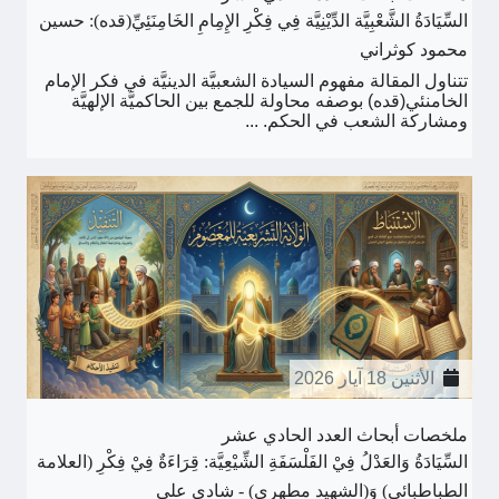
السِّيَادَةُ الشَّعْبِيَّة الدِّيْنِيَّة فِي فِكْرِ الإِمِامِ الخَامِنَئِيِّ(قده): حسين
محمود كوثراني
تتناول المقالة مفهوم السيادة الشعبيَّة الدينيَّة في فكر الإمام
الخامنئي(قده) بوصفه محاولة للجمع بين الحاكميَّة الإلهيَّة
ومشاركة الشعب في الحكم. ...
الأثنين 18 آيار 2026
ملخصات أبحاث العدد الحادي عشر
السِّيَادَةُ وَالعَدْلُ فِيْ الفَلْسَفَةِ الشِّيْعِيَّة: قِرَاءَةٌ فِيْ فِكْرِ (العلامة
الطباطبائي) وَ(الشهيد مطهري) - شادي علي