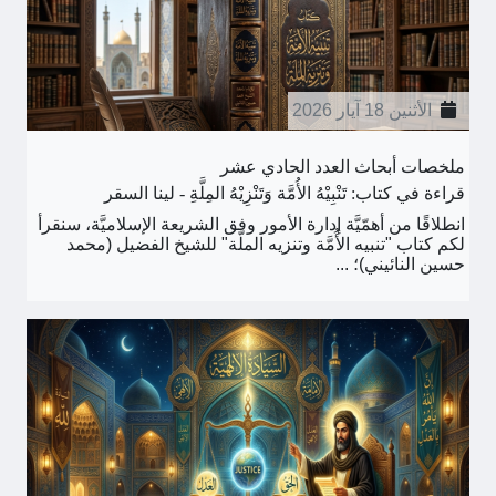
الأثنين 18 آيار 2026
ملخصات أبحاث العدد الحادي عشر
قراءة في كتاب: تَنْبِيْهُ الأُمَّة وَتَنْزِيْهُ المِلَّةِ - لينا السقر
انطلاقًا من أهمّيَّة إدارة الأمور وفق الشريعة الإسلاميَّة، سنقرأ
لكم كتاب "تنبيه الأُمَّة وتنزيه الملّة" للشيخ الفضيل (محمد
حسين النائيني)؛ ...