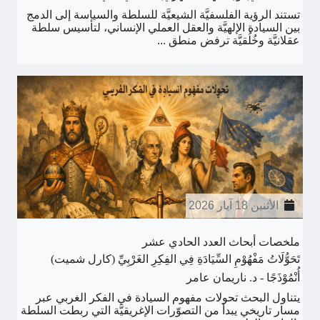
تستند الرؤية الفلسفيَّة الشيعيَّة للسلطة والسياسة إلى الدمج
بين السيادة الإلهيَّة والعقل العملي الإنساني، لتأسيس سلطة
عقلانيَّة وخُلُقيَّة ترفض منطق ...
الأثنين 18 آيار 2026
ملخصات أبحاث العدد الحادي عشر
تَحَوُّلَاتُ مَفْهُوْمِ السِّيَادَةِ فِي الفِكِرِ الغَرْبِيِّ (كارل شميت)
أُنْمُوْذَجًا - د. ناريمان عامر
يتناول البحث تحولات مفهوم السيادة في الفكر الغربي عبر
مسار تاريخي يبدأ من التصوّرات الإغريقيَّة التي ربطت السلطة