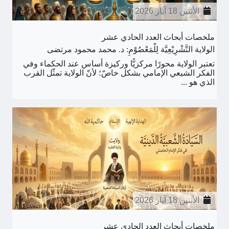
الأثنين 18 آيار 2026
ملخصات أبحاث العدد الحادي عشر
الولاية التَّشْرِيْعِيَّة لِلْمَعْصُوْمِ: د. محمد محمود مرتضى
تعتبر الولاية محورًا مركزيًّا وركيزة أساس عند الحكماء وفي
الفكر الشيعي الإمامي بشكل خاصّ؛ لأنّ الولاية تمثّل القرب
الذي هو ...
الأثنين 18 آيار 2026
ملخصات أبحاث العدد الحادي عشر