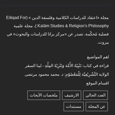
مجلة «اعتقاد للدراسات الكلامية وفلسفة الدين » (Eitiqad For
Kalām Studies & Religion's Philosophy )، مجلة علمية
فصلية مُحكّمة، تصدر عن «مركز براثا للدراسات والبحوث» في
بيروت.
اهم المواضيع
قراءة في كتاب: تَنْبِيْهُ الأُمَّة وَتَنْزِيْهُ المِلَّةِ - لينا السقر
الولاية التَّشْرِيْعِيَّة لِلْمَعْصُوْمِ: د. محمد محمود مرتضى
اقسام الموقع
العدد الحالي
الارشيف
ملخصات الأبحاث
عن المجلة
مستندات