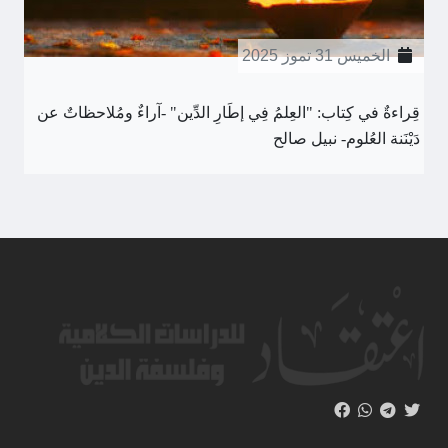
الخميس 31 تموز 2025
قِراءةٌ في كِتاب: "العِلمُ فِي إطَارِ الدِّين" -آراءٌ ومُلاحظاتٌ عن
دَيْنَنة العُلوم- نبيل صالح