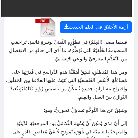
أزمة الأخلاق في العلم الحديث
فبينما مضى (العِلمُ) في تَطوُّرِهِ التِّقنيِّ بوتيرةٍ فائقةٍ، تَراجَعَتِ
المنظومةُ الخُلُقيَّةُ التي تُؤَطِّرُهُ، ما أَدَّى إلى حالةٍ من الانفِصالِ
بين التَّقدُّمِ المعرفيِّ والوعيِ الإنسانيِّ.
ومن هذا المُنطلَقِ، تَنبثِقُ أَهمِّيَّةُ هذهِ الدِّراسةِ في قُدرَتِها على
مُساءَلَةِ الأُسُسِ الفَلسفيَّةِ التي بُنيَتْ عليها العلاقةُ بين الحَقلَين،
واقتِراحِ مَساراتٍ جديدةٍ تُـمَكِّنُ من تأسيسِ رُؤيةٍ تَكامُليَّةٍ تُعيدُ
التَّوازُنَ بينَ العَقلِ والقِيَمِ.
وينبثِقُ عن هذا التَّوجُّهِ تساؤلٌ مَحوريٌّ، وهو:
إلى أَيِّ مَدًى يُمكِنُ أَنْ يُسْهِمَ التَّكامُلُ بينَ المرجعيَّةِ الدِّينيَّةِ
والمَنهجيَّةِ العِلميَّةِ في بَلْوَرَةِ نَموذجٍ خُلُقيٍّ مُعاصِرٍ، قادِرٍ على