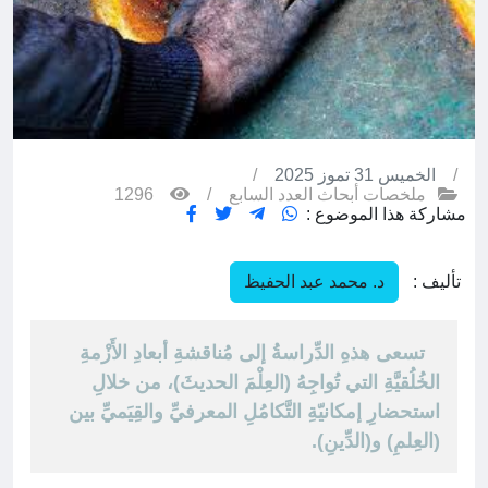
/
الخميس 31 تموز 2025
/
ملخصات أبحاث العدد السابع
/
1296
مشاركة هذا الموضوع :
تأليف :
د. محمد عبد الحفيظ
تسعى هذهِ الدِّراسةُ إلى مُناقشةِ أبعادِ الأَزْمةِ
الخُلُقيَّةِ التي تُواجِهُ (العِلْمَ الحديثَ)، من خلالِ
استحضارِ إمكانيّةِ التَّكامُلِ المعرفيِّ والقِيَميِّ بين
(العِلمِ) و(الدِّينِ).