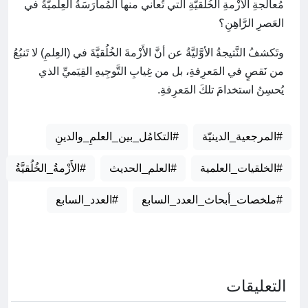
مُعالجةِ الأَزْمةِ الخُلُقيَّةِ التي تُعاني منها المُمارَسَةُ العِلميَّةُ في
العَصرِ الرَّاهِنِ؟
وتَكشفُ النَّتيجةُ الأوَّليَّةُ عن أنَّ الأَزْمةَ الخُلُقيَّةَ في (العِلمِ) لا تَنبُعُ
من نَقصٍ في المَعرِفةِ، بل من غِيابِ التَّوجِيهِ القِيَميِّ الذي
يُحسِنُ استخدامَ تلكَ المَعرِفةِ.
#المرجعية_الدينيّة
#التكامُل_بين_العلمِ_والدينِ
#الخلقيات_العلمية
#العلم_الحديث
#الأَزْمةُ_الخُلُقيَّةُ
#ملخصات_أبحاث_العدد_السابع
#العدد_السابع
التعليقات