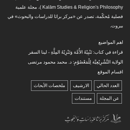
Kalām Studies & Religion's Philosophy )، مجلة علمية
فصلية مُحكّمة، تصدر عن «مركز براثا للدراسات والبحوث» في
بيروت.
اهم المواضيع
قراءة في كتاب: تَنْبِيْهُ الأُمَّة وَتَنْزِيْهُ المِلَّةِ - لينا السقر
الولاية التَّشْرِيْعِيَّة لِلْمَعْصُوْمِ: د. محمد محمود مرتضى
اقسام الموقع
العدد الحالي
الارشيف
ملخصات الأبحاث
عن المجلة
مستندات