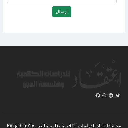
مجلة «اعتقاد للدراسات الكلامية وفلسفة الدين » (Eitiqad For