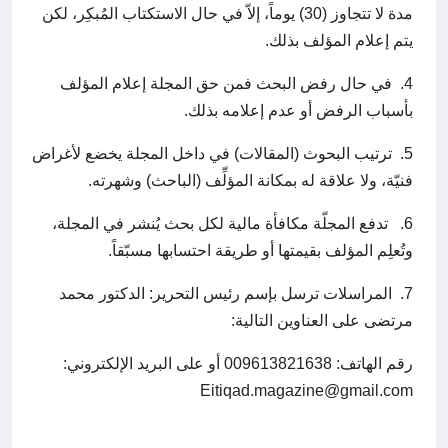
مدة لا تتجاوز (30) يوماً، إلاّ في حال الاستكتاب المُبكِر، لكن
يتم إعلام المؤلف بذلك.
4. في حال رفض البحث فمن حق المجلة إعلام المؤلف
بأسباب الرفض أو عدم إعلامه بذلك.
5. ترتيب البحوث (المقالات) في داخل المجلة يخضع لأغراض
فنيّة، ولا علاقة له بمكانة المؤلِّف (الباحث) وشهرته.
6. تدفع المجلّة مكافأة مالية لكل بحث يُنشر في المجلة،
وتُعلِم المؤلف بقيمتها أو طريقة احتسابها مسبّقاً.
7. المراسلات ترسل بإسم رئيس التحرير: الدكتور محمد
مرتضى على العناوين التالية:
رقم الهاتف: 009613821638 أو على البريد الإلكتروني:
Eitiqad.magazine@gmail.com