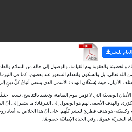
لعام للبشر
ة والخطيئة والعقوبة يوم القيامة، والوصول إلى حالة من السلام والطمأ
الله تعالى، بل والسكون وانعدام الشعور عند بعضهم، كما في النيرفانا، 
 الأديان، حيث يُشكّلان الهدفَ الأسمى الذي يسعى أتباعُ كلِّ دينٍ إلى
 الأديان الوضعيّة التي لا تؤمن بيوم القيامة، وتعتقد بالتناسخ، تسعى حثيث
تكرّرة، والهدف الأسمى لهم هو الوصول إلى النيرفانا؛ ما يشير إلى أنّ 
يفيّته- هو هدف فطريّ للبشر كلّهم. على أنّ هذا الخلاص له أبعاد روحيّة
ياة البشريّة عمومًا، وفي الحياة الإيمانيّة خصوصًا.