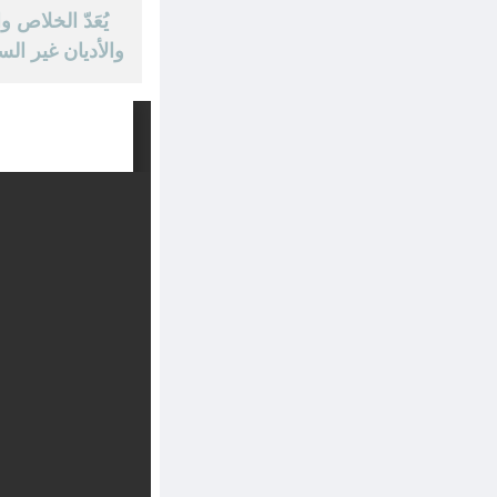
يُعَدّ الخلاص و
والأديان غير السم