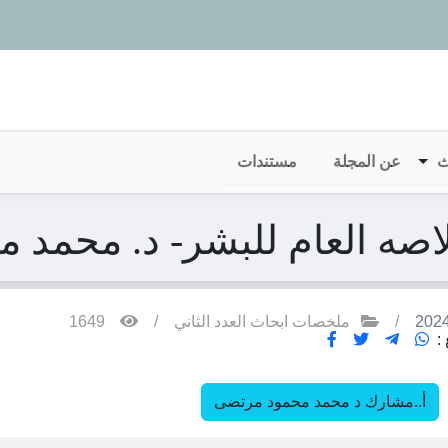
ث
عن المجلة
مستندات
لاصه العام للبشر- د. محمد
/
ملخصات ابحاث العدد الثاني
/
1649
:
أ..مشارك د محمد محمود مرتضى