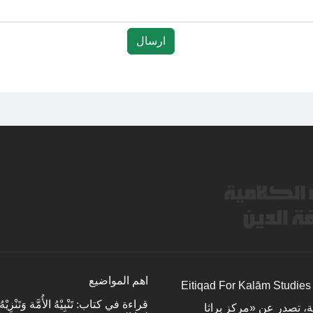
اهم المواضيع
«اعتقاد للدراسات الكلامية وفلسفة الدين » (Eitiqad For Kalām Studies &
قراءة في كتاب: تَنْبِيْهُ الأُمَّة وَتَنْزِيْهُ ا
لية مُحكّمة، تصدر عن «مركز براثا